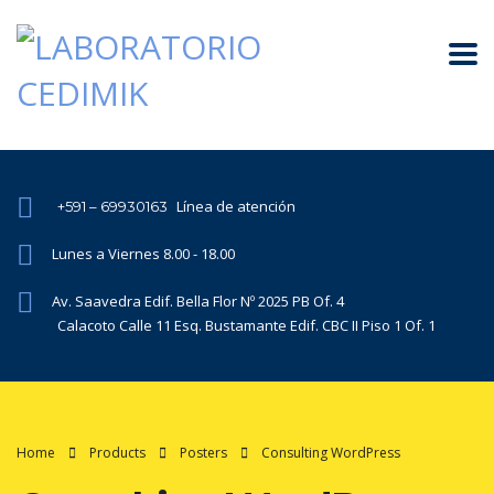
Línea de atención
+591 – 69930163
Lunes a Viernes 8.00 - 18.00
Av. Saavedra Edif. Bella Flor Nº 2025 PB Of. 4
Calacoto Calle 11 Esq. Bustamante Edif. CBC II Piso 1 Of. 1
Home
Products
Posters
Consulting WordPress