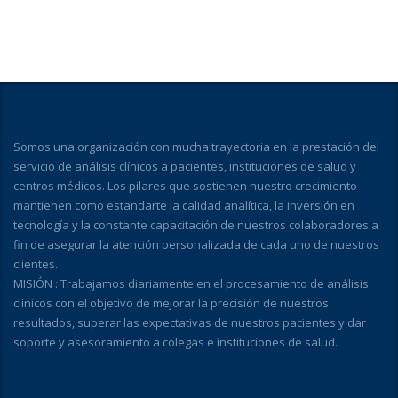
Somos una organización con mucha trayectoria en la prestación del
servicio de análisis clínicos a pacientes, instituciones de salud y
centros médicos. Los pilares que sostienen nuestro crecimiento
mantienen como estandarte la calidad analítica, la inversión en
tecnología y la constante capacitación de nuestros colaboradores a
fin de asegurar la atención personalizada de cada uno de nuestros
clientes.
MISIÓN : Trabajamos diariamente en el procesamiento de análisis
clínicos con el objetivo de mejorar la precisión de nuestros
resultados, superar las expectativas de nuestros pacientes y dar
soporte y asesoramiento a colegas e instituciones de salud.