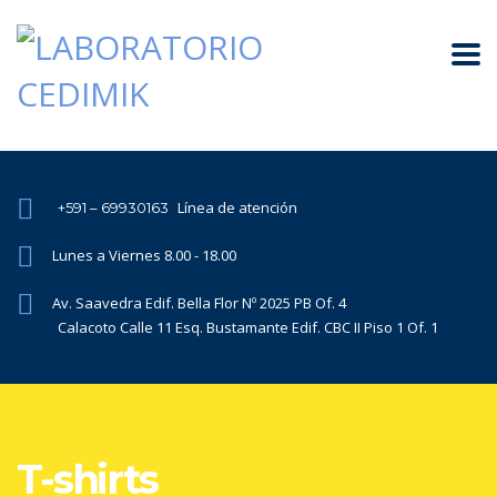
Línea de atención
+591 – 69930163
Lunes a Viernes 8.00 - 18.00
Av. Saavedra Edif. Bella Flor Nº 2025 PB Of. 4
Calacoto Calle 11 Esq. Bustamante Edif. CBC II Piso 1 Of. 1
T-shirts