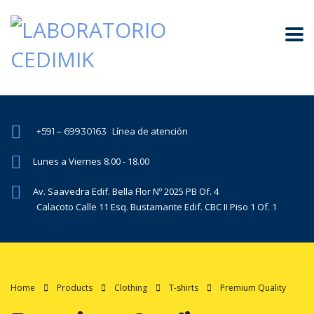
Línea de atención
+591 – 69930163
Lunes a Viernes 8.00 - 18.00
Av. Saavedra Edif. Bella Flor Nº 2025 PB Of. 4
Calacoto Calle 11 Esq. Bustamante Edif. CBC II Piso 1 Of. 1
Home
Products
Clothing
T-shirts
Premium Quality