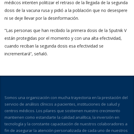
médicos intenten politizar el retraso de la llegada de la segunda
dosis de la vacuna rusa y pidió a la población que no desespere
ni se deje llevar por la desinformación.
“Las personas que han recibido la primera dosis de la Sputnik V
están protegidas por el momento y con una alta efectividad,
cuando reciban la segunda dosis esa efectividad se
incrementará”, señaló.
Somos una organización con mucha trayectoria en la prestación del
servicio de análisis clínicos a pacientes, instituciones de salud y
centros médicos. Los pilares que sostienen nuestro crecimiento
mantienen como estandarte la calidad analítica, la inversión en
tecnología y la constante capacitación de nuestros colaboradores a
fin de asegurar la atención personalizada de cada uno de nuestros