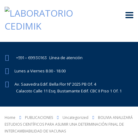
Línea de atención
+591 – 69930163
Lunes a Viernes 8.00 - 18.00
Av. Saavedra Edif. Bella Flor Nº 2025 PB Of. 4
Calacoto Calle 11 Esq. Bustamante Edif. CBC II Piso 1 Of. 1
Home
PUBLICACIONES
Uncategorized
BOLIVIA ANALIZARÁ
ESTUDIOS CIENTÍFICOS PARA ASUMIR UNA DETERMINACIÓN FINAL DE
INTERCAMBIABILIDAD DE VACUNAS